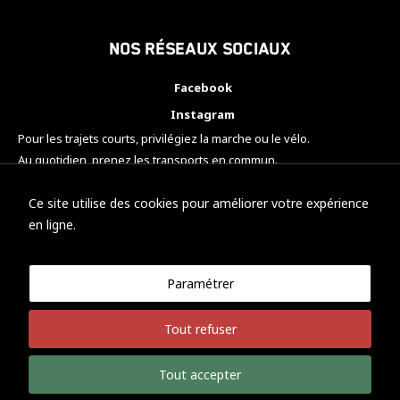
Nos réseaux sociaux
Facebook
Instagram
Pour les trajets courts, privilégiez la marche ou le vélo.
Au quotidien, prenez les transports en commun.
Pensez à covoiturer.
#SeDéplacerMoinsPolluer
Ce site utilise des cookies pour améliorer votre expérience
en ligne.
Paramétrer
© KTM Motorsport Metz
Tout refuser
Mentions légales
Politique de confidentialité
Tout accepter
Développement Nicolas Vaezi