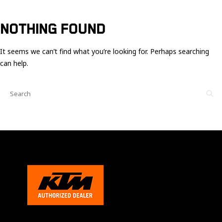
Ces cookies
sont nécessaire
pour le bon
NOTHING FOUND
fonctionnement
du site.
It seems we can’t find what you’re looking for. Perhaps searching
can help.
Statistiques
Utilisé pour
mesurer
l'audience
du site.
Expérience
Afin que notre
site web
fonctionne
aussi bien que
possible
pendant votre
visite. Si vous
refusez ces