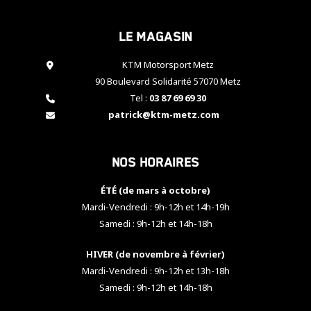
cookies,
certaines
Le magasin
fonctionnalités
disparaîtront
KTM Motorsport Metz
du site web.
90 Boulevard Solidarité 57070 Metz
Tel :
03 87 69 69 30
Marketing
patrick@ktm-metz.com
En partageant
vos centres
d'intérêt et
Nos horaires
votre
comportement
ÉTÉ (de mars à octobre)
lorsque vous
visitez notre
Mardi-Vendredi : 9h-12h et 14h-19h
site, vous
Samedi : 9h-12h et 14h-18h
augmentez les
chances de
HIVER (de novembre à février)
voir apparaître
Mardi-Vendredi : 9h-12h et 13h-18h
des contenus
et des offres
Samedi : 9h-12h et 14h-18h
personnalisés.