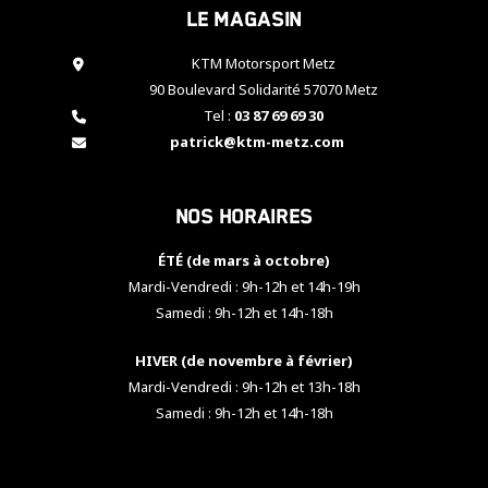
Le magasin
cookies,
certaines
fonctionnalités
KTM Motorsport Metz
disparaîtront
90 Boulevard Solidarité 57070 Metz
du site web.
Tel :
03 87 69 69 30
patrick@ktm-metz.com
Marketing
En partageant
Nos horaires
vos centres
d'intérêt et
votre
ÉTÉ (de mars à octobre)
comportement
Mardi-Vendredi : 9h-12h et 14h-19h
lorsque vous
Samedi : 9h-12h et 14h-18h
visitez notre
site, vous
HIVER (de novembre à février)
augmentez les
chances de
Mardi-Vendredi : 9h-12h et 13h-18h
voir apparaître
Samedi : 9h-12h et 14h-18h
des contenus
et des offres
personnalisés.