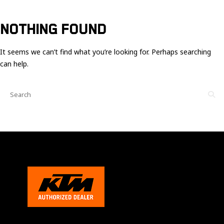
Ces cookies
sont nécessaire
pour le bon
NOTHING FOUND
fonctionnement
du site.
It seems we can’t find what you’re looking for. Perhaps searching
can help.
Statistiques
Utilisé pour
mesurer
l'audience
du site.
Expérience
Afin que notre
site web
fonctionne
aussi bien que
possible
pendant votre
visite. Si vous
refusez ces