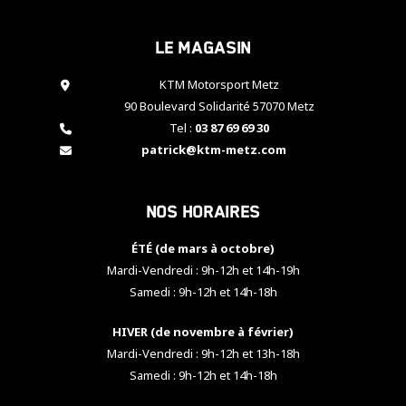
cookies,
certaines
Le magasin
fonctionnalités
disparaîtront
KTM Motorsport Metz
du site web.
90 Boulevard Solidarité 57070 Metz
Tel :
03 87 69 69 30
Marketing
patrick@ktm-metz.com
En partageant
vos centres
d'intérêt et
Nos horaires
votre
comportement
ÉTÉ (de mars à octobre)
lorsque vous
visitez notre
Mardi-Vendredi : 9h-12h et 14h-19h
site, vous
Samedi : 9h-12h et 14h-18h
augmentez les
chances de
HIVER (de novembre à février)
voir apparaître
Mardi-Vendredi : 9h-12h et 13h-18h
des contenus
et des offres
Samedi : 9h-12h et 14h-18h
personnalisés.