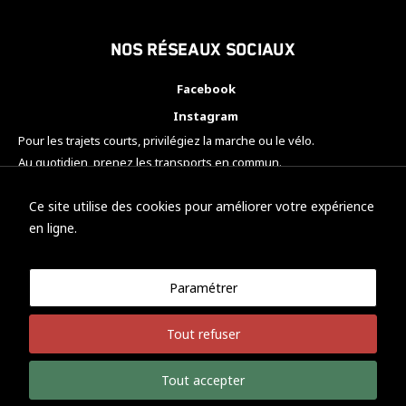
Nos réseaux sociaux
Facebook
Instagram
Pour les trajets courts, privilégiez la marche ou le vélo.
Au quotidien, prenez les transports en commun.
Pensez à covoiturer.
#SeDéplacerMoinsPolluer
Ce site utilise des cookies pour améliorer votre expérience
en ligne.
Paramétrer
© KTM Motorsport Metz
Tout refuser
Mentions légales
Politique de confidentialité
Tout accepter
Développement Nicolas Vaezi