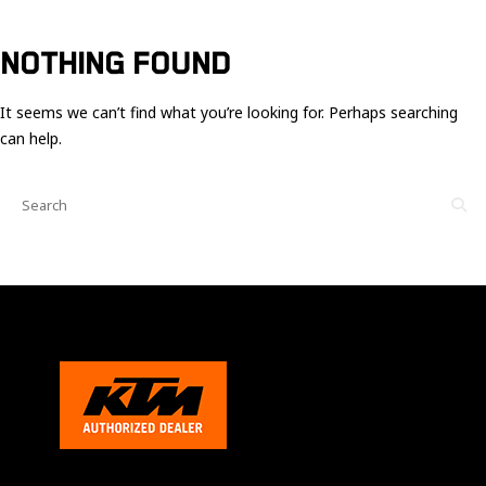
Ces cookies
sont nécessaire
pour le bon
NOTHING FOUND
fonctionnement
du site.
It seems we can’t find what you’re looking for. Perhaps searching
can help.
Statistiques
Utilisé pour
mesurer
l'audience
du site.
Expérience
Afin que notre
site web
fonctionne
aussi bien que
possible
pendant votre
visite. Si vous
refusez ces