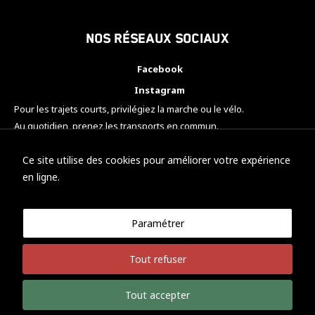
Nos réseaux sociaux
Facebook
Instagram
Pour les trajets courts, privilégiez la marche ou le vélo.
Au quotidien, prenez les transports en commun.
Pensez à covoiturer.
#SeDéplacerMoinsPolluer
Ce site utilise des cookies pour améliorer votre expérience
en ligne.
Paramétrer
© KTM Motorsport Metz
Tout refuser
Mentions légales
Politique de confidentialité
Tout accepter
Développement Nicolas Vaezi