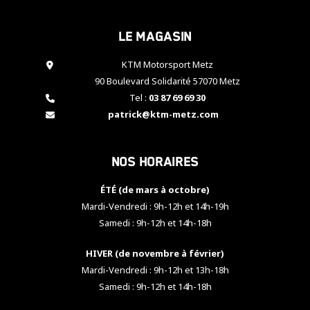
cookies,
certaines
Le magasin
fonctionnalités
disparaîtront
KTM Motorsport Metz
du site web.
90 Boulevard Solidarité 57070 Metz
Tel :
03 87 69 69 30
Marketing
patrick@ktm-metz.com
En partageant
vos centres
d'intérêt et
Nos horaires
votre
comportement
ÉTÉ (de mars à octobre)
lorsque vous
visitez notre
Mardi-Vendredi : 9h-12h et 14h-19h
site, vous
Samedi : 9h-12h et 14h-18h
augmentez les
chances de
HIVER (de novembre à février)
voir apparaître
Mardi-Vendredi : 9h-12h et 13h-18h
des contenus
et des offres
Samedi : 9h-12h et 14h-18h
personnalisés.