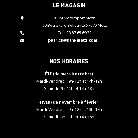
Le magasin
cookies,
certaines
fonctionnalités
KTM Motorsport Metz
disparaîtront
90 Boulevard Solidarité 57070 Metz
du site web.
Tel :
03 87 69 69 30
patrick@ktm-metz.com
Marketing
En partageant
Nos horaires
vos centres
d'intérêt et
votre
ÉTÉ (de mars à octobre)
comportement
Mardi-Vendredi : 9h-12h et 14h-19h
lorsque vous
Samedi : 9h-12h et 14h-18h
visitez notre
site, vous
HIVER (de novembre à février)
augmentez les
chances de
Mardi-Vendredi : 9h-12h et 13h-18h
voir apparaître
Samedi : 9h-12h et 14h-18h
des contenus
et des offres
personnalisés.