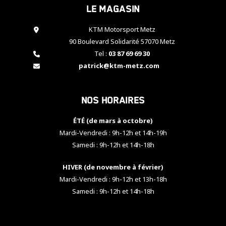
Le magasin
cookies,
certaines
fonctionnalités
KTM Motorsport Metz
disparaîtront
90 Boulevard Solidarité 57070 Metz
du site web.
Tel :
03 87 69 69 30
patrick@ktm-metz.com
Marketing
En partageant
Nos horaires
vos centres
d'intérêt et
votre
ÉTÉ (de mars à octobre)
comportement
Mardi-Vendredi : 9h-12h et 14h-19h
lorsque vous
Samedi : 9h-12h et 14h-18h
visitez notre
site, vous
HIVER (de novembre à février)
augmentez les
chances de
Mardi-Vendredi : 9h-12h et 13h-18h
voir apparaître
Samedi : 9h-12h et 14h-18h
des contenus
et des offres
personnalisés.