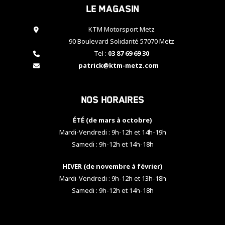
Le magasin
cookies,
certaines
fonctionnalités
KTM Motorsport Metz
disparaîtront
90 Boulevard Solidarité 57070 Metz
du site web.
Tel :
03 87 69 69 30
patrick@ktm-metz.com
Marketing
En partageant
Nos horaires
vos centres
d'intérêt et
votre
ÉTÉ (de mars à octobre)
comportement
Mardi-Vendredi : 9h-12h et 14h-19h
lorsque vous
Samedi : 9h-12h et 14h-18h
visitez notre
site, vous
HIVER (de novembre à février)
augmentez les
chances de
Mardi-Vendredi : 9h-12h et 13h-18h
voir apparaître
Samedi : 9h-12h et 14h-18h
des contenus
et des offres
personnalisés.