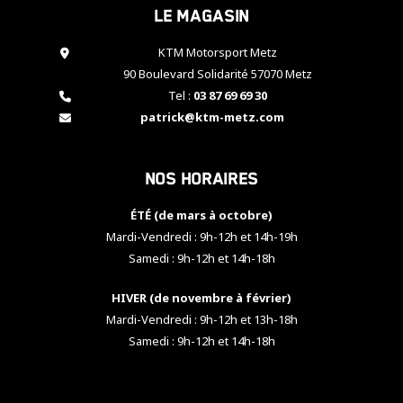
Le magasin
cookies,
certaines
fonctionnalités
KTM Motorsport Metz
disparaîtront
90 Boulevard Solidarité 57070 Metz
du site web.
Tel :
03 87 69 69 30
patrick@ktm-metz.com
Marketing
En partageant
Nos horaires
vos centres
d'intérêt et
votre
ÉTÉ (de mars à octobre)
comportement
Mardi-Vendredi : 9h-12h et 14h-19h
lorsque vous
Samedi : 9h-12h et 14h-18h
visitez notre
site, vous
HIVER (de novembre à février)
augmentez les
chances de
Mardi-Vendredi : 9h-12h et 13h-18h
voir apparaître
Samedi : 9h-12h et 14h-18h
des contenus
et des offres
personnalisés.