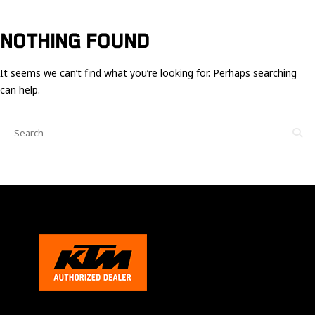
Ces cookies
sont nécessaire
pour le bon
NOTHING FOUND
fonctionnement
du site.
It seems we can’t find what you’re looking for. Perhaps searching
can help.
Statistiques
Utilisé pour
mesurer
l'audience
du site.
Expérience
Afin que notre
site web
fonctionne
aussi bien que
possible
pendant votre
visite. Si vous
refusez ces