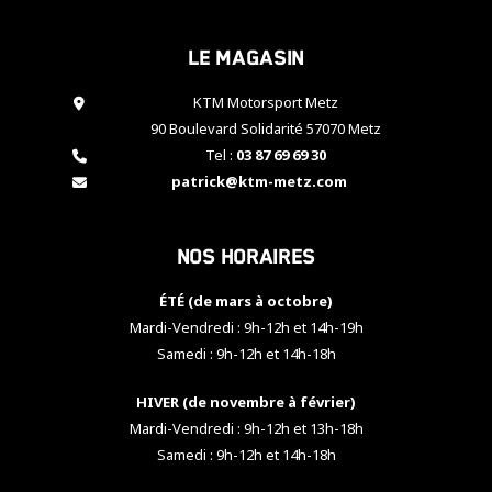
cookies,
certaines
Le magasin
fonctionnalités
disparaîtront
KTM Motorsport Metz
du site web.
90 Boulevard Solidarité 57070 Metz
Tel :
03 87 69 69 30
Marketing
patrick@ktm-metz.com
En partageant
vos centres
d'intérêt et
Nos horaires
votre
comportement
ÉTÉ (de mars à octobre)
lorsque vous
visitez notre
Mardi-Vendredi : 9h-12h et 14h-19h
site, vous
Samedi : 9h-12h et 14h-18h
augmentez les
chances de
HIVER (de novembre à février)
voir apparaître
Mardi-Vendredi : 9h-12h et 13h-18h
des contenus
et des offres
Samedi : 9h-12h et 14h-18h
personnalisés.