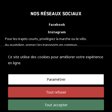
Nos réseaux sociaux
Facebook
Instagram
Pour les trajets courts, privilégiez la marche ou le vélo.
Au quotidien, prenez les transports en commun.
Pensez à covoiturer.
#SeDéplacerMoinsPolluer
Ce site utilise des cookies pour améliorer votre expérience
en ligne.
Paramétrer
© KTM Motorsport Metz
Tout refuser
Mentions légales
Politique de confidentialité
Tout accepter
Développement Nicolas Vaezi