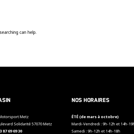
Ces cookies
sont nécessaire
pour le bon
fonctionnement
du site.
searching can help.
Statistiques
Utilisé pour
mesurer
l'audience
du site.
Expérience
Afin que notre
asin
Nos horaires
site web
fonctionne
aussi bien que
otorsport Metz
ÉTÉ (de mars à octobre)
possible
pendant votre
ulevard Solidarité 57070 Metz
Mardi-Vendredi : 9h-12h et 14h-19
visite. Si vous
3 87 69 69 30
Samedi : 9h-12h et 14h-18h
refusez ces