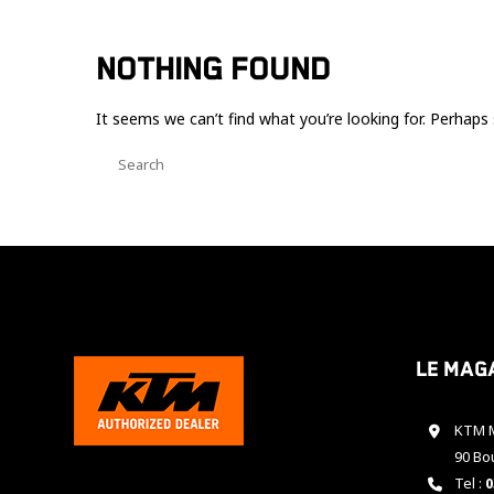
NOTHING FOUND
It seems we can’t find what you’re looking for. Perhaps 
Le mag
KTM M
90 Bo
Tel :
0