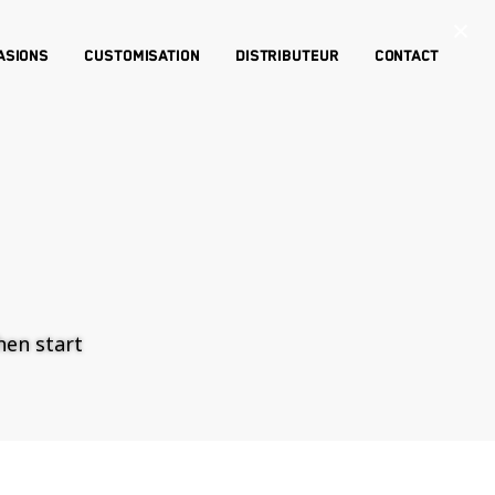
×
asions
Customisation
Distributeur
Contact
then start