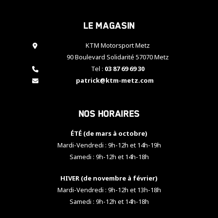
cookies,
certaines
Le magasin
fonctionnalités
disparaîtront
KTM Motorsport Metz
du site web.
90 Boulevard Solidarité 57070 Metz
Tel :
03 87 69 69 30
Marketing
patrick@ktm-metz.com
En partageant
vos centres
d'intérêt et
Nos horaires
votre
comportement
ÉTÉ (de mars à octobre)
lorsque vous
visitez notre
Mardi-Vendredi : 9h-12h et 14h-19h
site, vous
Samedi : 9h-12h et 14h-18h
augmentez les
chances de
HIVER (de novembre à février)
voir apparaître
Mardi-Vendredi : 9h-12h et 13h-18h
des contenus
et des offres
Samedi : 9h-12h et 14h-18h
personnalisés.