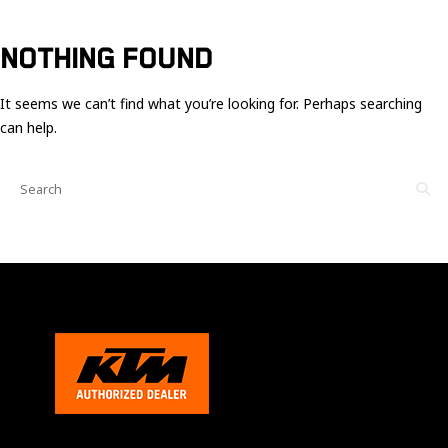
Ces cookies
sont nécessaire
pour le bon
NOTHING FOUND
fonctionnement
du site.
It seems we can’t find what you’re looking for. Perhaps searching
can help.
Statistiques
Utilisé pour
mesurer
l'audience
du site.
Expérience
Afin que notre
site web
fonctionne
aussi bien que
possible
pendant votre
visite. Si vous
refusez ces