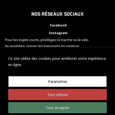
Nos réseaux sociaux
Facebook
Instagram
Pour les trajets courts, privilégiez la marche ou le vélo.
Au quotidien, prenez les transports en commun.
Pensez à covoiturer.
#SeDéplacerMoinsPolluer
Ce site utilise des cookies pour améliorer votre expérience
en ligne.
Paramétrer
© KTM Motorsport Metz
Tout refuser
Mentions légales
Politique de confidentialité
Tout accepter
Développement Nicolas Vaezi