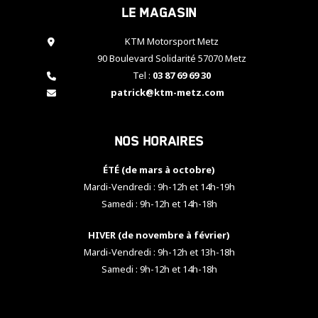
Le magasin
cookies,
certaines
fonctionnalités
KTM Motorsport Metz
disparaîtront
90 Boulevard Solidarité 57070 Metz
du site web.
Tel :
03 87 69 69 30
patrick@ktm-metz.com
Marketing
En partageant
Nos horaires
vos centres
d'intérêt et
votre
ÉTÉ (de mars à octobre)
comportement
Mardi-Vendredi : 9h-12h et 14h-19h
lorsque vous
Samedi : 9h-12h et 14h-18h
visitez notre
site, vous
HIVER (de novembre à février)
augmentez les
chances de
Mardi-Vendredi : 9h-12h et 13h-18h
voir apparaître
Samedi : 9h-12h et 14h-18h
des contenus
et des offres
personnalisés.