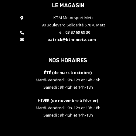
Le magasin
cookies,
certaines
fonctionnalités
KTM Motorsport Metz
disparaîtront
90 Boulevard Solidarité 57070 Metz
du site web.
Tel :
03 87 69 69 30
patrick@ktm-metz.com
Marketing
En partageant
Nos horaires
vos centres
d'intérêt et
votre
ÉTÉ (de mars à octobre)
comportement
Mardi-Vendredi : 9h-12h et 14h-19h
lorsque vous
Samedi : 9h-12h et 14h-18h
visitez notre
site, vous
HIVER (de novembre à février)
augmentez les
chances de
Mardi-Vendredi : 9h-12h et 13h-18h
voir apparaître
Samedi : 9h-12h et 14h-18h
des contenus
et des offres
personnalisés.