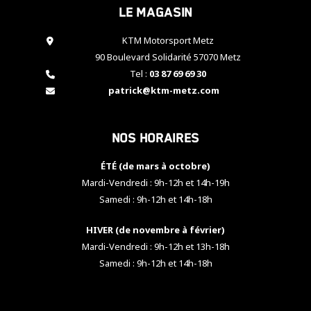
Le magasin
cookies,
certaines
fonctionnalités
KTM Motorsport Metz
disparaîtront
90 Boulevard Solidarité 57070 Metz
du site web.
Tel :
03 87 69 69 30
patrick@ktm-metz.com
Marketing
En partageant
Nos horaires
vos centres
d'intérêt et
votre
ÉTÉ (de mars à octobre)
comportement
Mardi-Vendredi : 9h-12h et 14h-19h
lorsque vous
Samedi : 9h-12h et 14h-18h
visitez notre
site, vous
HIVER (de novembre à février)
augmentez les
chances de
Mardi-Vendredi : 9h-12h et 13h-18h
voir apparaître
Samedi : 9h-12h et 14h-18h
des contenus
et des offres
personnalisés.