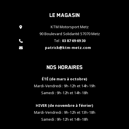
cookies,
certaines
Le magasin
fonctionnalités
disparaîtront
KTM Motorsport Metz
du site web.
90 Boulevard Solidarité 57070 Metz
Tel :
03 87 69 69 30
Marketing
patrick@ktm-metz.com
En partageant
vos centres
d'intérêt et
Nos horaires
votre
comportement
ÉTÉ (de mars à octobre)
lorsque vous
visitez notre
Mardi-Vendredi : 9h-12h et 14h-19h
site, vous
Samedi : 9h-12h et 14h-18h
augmentez les
chances de
HIVER (de novembre à février)
voir apparaître
Mardi-Vendredi : 9h-12h et 13h-18h
des contenus
et des offres
Samedi : 9h-12h et 14h-18h
personnalisés.