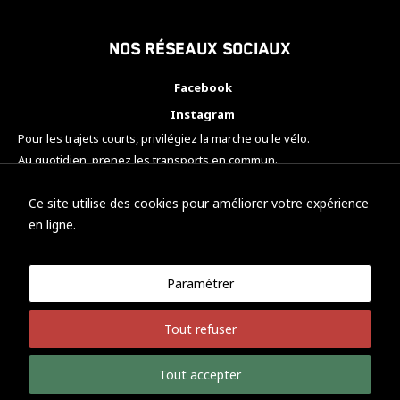
Nos réseaux sociaux
Facebook
Instagram
Pour les trajets courts, privilégiez la marche ou le vélo.
Au quotidien, prenez les transports en commun.
Pensez à covoiturer.
#SeDéplacerMoinsPolluer
Ce site utilise des cookies pour améliorer votre expérience
en ligne.
Paramétrer
© KTM Motorsport Metz
Tout refuser
Mentions légales
Politique de confidentialité
Tout accepter
Développement Nicolas Vaezi