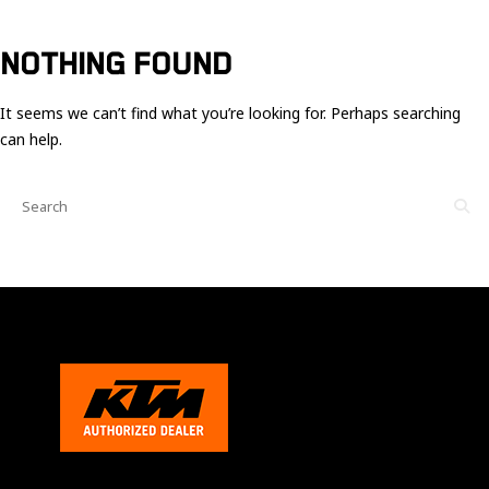
Ces cookies
sont nécessaire
pour le bon
NOTHING FOUND
fonctionnement
du site.
It seems we can’t find what you’re looking for. Perhaps searching
can help.
Statistiques
Utilisé pour
mesurer
l'audience
du site.
Expérience
Afin que notre
site web
fonctionne
aussi bien que
possible
pendant votre
visite. Si vous
refusez ces