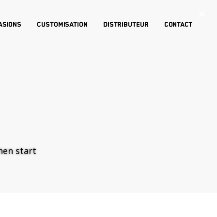
×
asions
Customisation
Distributeur
Contact
then start