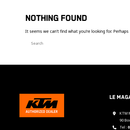
NOTHING FOUND
It seems we can’t find what you’re looking for. Perhaps 
Le mag
KTM M
90 Bo
Tel :
0