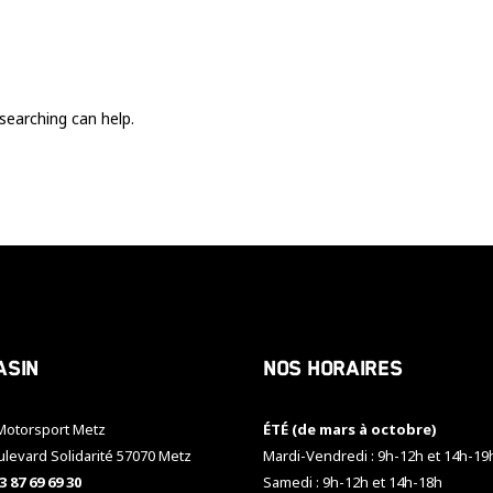
Ces cookies
sont nécessaire
pour le bon
fonctionnement
du site.
searching can help.
Statistiques
Utilisé pour
mesurer
l'audience
du site.
Expérience
Afin que notre
asin
Nos horaires
site web
fonctionne
aussi bien que
otorsport Metz
ÉTÉ (de mars à octobre)
possible
pendant votre
ulevard Solidarité 57070 Metz
Mardi-Vendredi : 9h-12h et 14h-19
visite. Si vous
3 87 69 69 30
Samedi : 9h-12h et 14h-18h
refusez ces