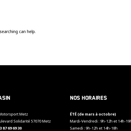
Ces cookies
sont nécessaire
pour le bon
fonctionnement
du site.
searching can help.
Statistiques
Utilisé pour
mesurer
l'audience
du site.
Expérience
Afin que notre
asin
Nos horaires
site web
fonctionne
aussi bien que
otorsport Metz
ÉTÉ (de mars à octobre)
possible
pendant votre
ulevard Solidarité 57070 Metz
Mardi-Vendredi : 9h-12h et 14h-19
visite. Si vous
3 87 69 69 30
Samedi : 9h-12h et 14h-18h
refusez ces