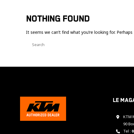
NOTHING FOUND
It seems we can’t find what you’re looking for. Perhaps 
Le mag
KTM M
90 Bo
Tel :
0