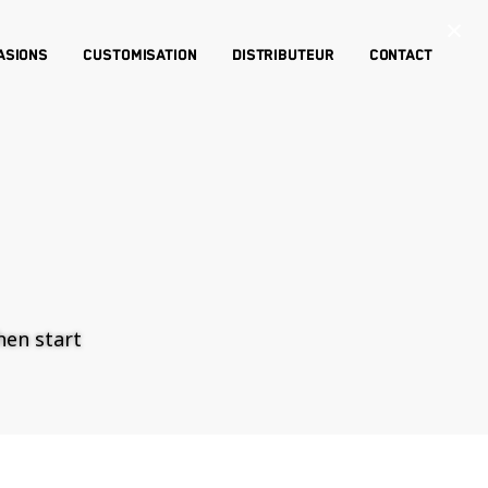
×
asions
Customisation
Distributeur
Contact
then start