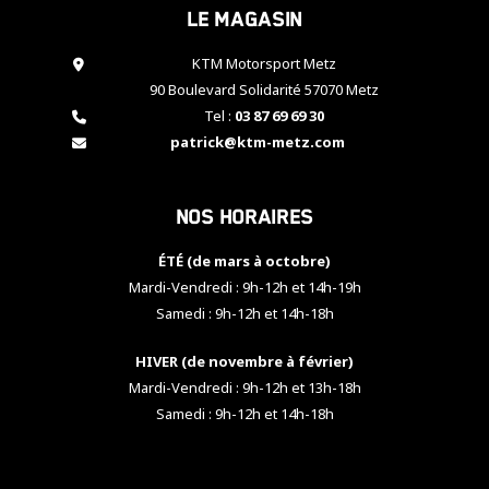
Le magasin
cookies,
certaines
fonctionnalités
KTM Motorsport Metz
disparaîtront
90 Boulevard Solidarité 57070 Metz
du site web.
Tel :
03 87 69 69 30
patrick@ktm-metz.com
Marketing
En partageant
Nos horaires
vos centres
d'intérêt et
votre
ÉTÉ (de mars à octobre)
comportement
Mardi-Vendredi : 9h-12h et 14h-19h
lorsque vous
Samedi : 9h-12h et 14h-18h
visitez notre
site, vous
HIVER (de novembre à février)
augmentez les
chances de
Mardi-Vendredi : 9h-12h et 13h-18h
voir apparaître
Samedi : 9h-12h et 14h-18h
des contenus
et des offres
personnalisés.