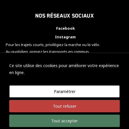
Nos réseaux sociaux
Facebook
Instagram
Pour les trajets courts, privilégiez la marche ou le vélo.
Au quotidien, prenez les transports en commun.
Pensez à covoiturer.
#SeDéplacerMoinsPolluer
Ce site utilise des cookies pour améliorer votre expérience
en ligne.
Paramétrer
© KTM Motorsport Metz
Tout refuser
Mentions légales
Politique de confidentialité
Tout accepter
Développement Nicolas Vaezi