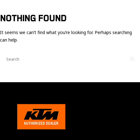
Ces cookies
sont nécessaire
pour le bon
NOTHING FOUND
fonctionnement
du site.
It seems we can’t find what you’re looking for. Perhaps searching
can help.
Statistiques
Utilisé pour
mesurer
l'audience
du site.
Expérience
Afin que notre
site web
fonctionne
aussi bien que
possible
pendant votre
visite. Si vous
refusez ces