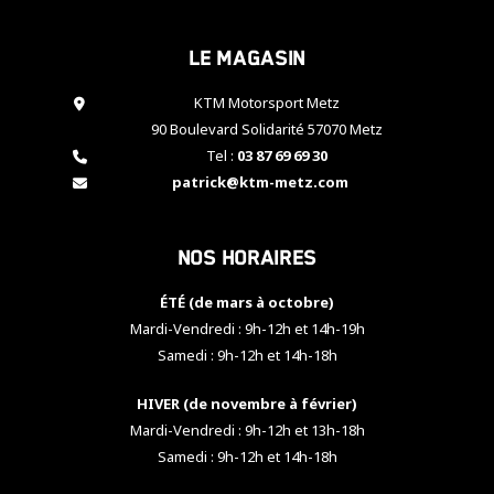
cookies,
certaines
Le magasin
fonctionnalités
disparaîtront
KTM Motorsport Metz
du site web.
90 Boulevard Solidarité 57070 Metz
Tel :
03 87 69 69 30
Marketing
patrick@ktm-metz.com
En partageant
vos centres
d'intérêt et
Nos horaires
votre
comportement
ÉTÉ (de mars à octobre)
lorsque vous
visitez notre
Mardi-Vendredi : 9h-12h et 14h-19h
site, vous
Samedi : 9h-12h et 14h-18h
augmentez les
chances de
HIVER (de novembre à février)
voir apparaître
Mardi-Vendredi : 9h-12h et 13h-18h
des contenus
et des offres
Samedi : 9h-12h et 14h-18h
personnalisés.