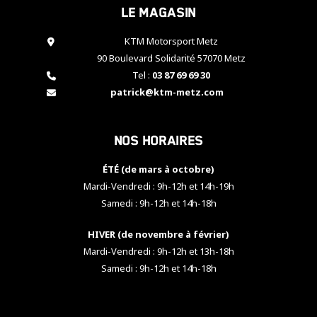
Le magasin
cookies,
certaines
fonctionnalités
KTM Motorsport Metz
disparaîtront
90 Boulevard Solidarité 57070 Metz
du site web.
Tel :
03 87 69 69 30
patrick@ktm-metz.com
Marketing
En partageant
Nos horaires
vos centres
d'intérêt et
votre
ÉTÉ (de mars à octobre)
comportement
Mardi-Vendredi : 9h-12h et 14h-19h
lorsque vous
Samedi : 9h-12h et 14h-18h
visitez notre
site, vous
HIVER (de novembre à février)
augmentez les
chances de
Mardi-Vendredi : 9h-12h et 13h-18h
voir apparaître
Samedi : 9h-12h et 14h-18h
des contenus
et des offres
personnalisés.