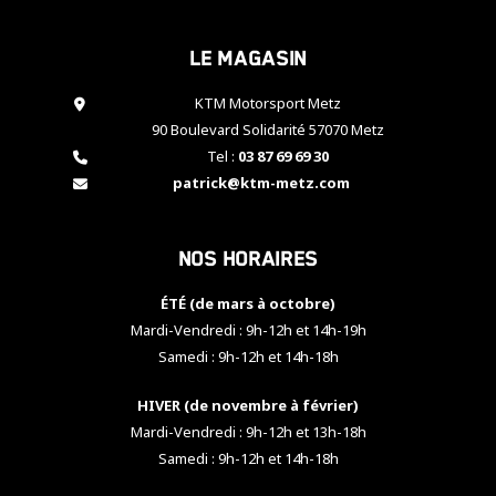
cookies,
certaines
Le magasin
fonctionnalités
disparaîtront
KTM Motorsport Metz
du site web.
90 Boulevard Solidarité 57070 Metz
Tel :
03 87 69 69 30
Marketing
patrick@ktm-metz.com
En partageant
vos centres
d'intérêt et
Nos horaires
votre
comportement
ÉTÉ (de mars à octobre)
lorsque vous
visitez notre
Mardi-Vendredi : 9h-12h et 14h-19h
site, vous
Samedi : 9h-12h et 14h-18h
augmentez les
chances de
HIVER (de novembre à février)
voir apparaître
Mardi-Vendredi : 9h-12h et 13h-18h
des contenus
et des offres
Samedi : 9h-12h et 14h-18h
personnalisés.