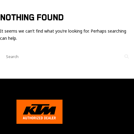
Ces cookies
sont nécessaire
pour le bon
NOTHING FOUND
fonctionnement
du site.
It seems we can’t find what you’re looking for. Perhaps searching
can help.
Statistiques
Utilisé pour
mesurer
l'audience
du site.
Expérience
Afin que notre
site web
fonctionne
aussi bien que
possible
pendant votre
visite. Si vous
refusez ces