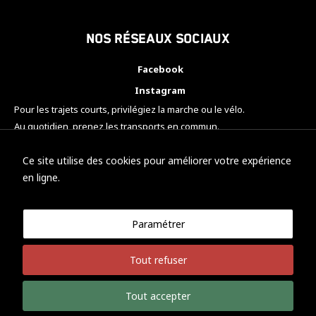
Nos réseaux sociaux
Facebook
Instagram
Pour les trajets courts, privilégiez la marche ou le vélo.
Au quotidien, prenez les transports en commun.
Pensez à covoiturer.
#SeDéplacerMoinsPolluer
Ce site utilise des cookies pour améliorer votre expérience
en ligne.
Paramétrer
© KTM Motorsport Metz
Tout refuser
Mentions légales
Politique de confidentialité
Tout accepter
Développement Nicolas Vaezi