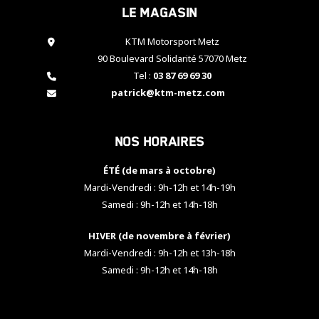
Le magasin
cookies,
certaines
fonctionnalités
KTM Motorsport Metz
disparaîtront
90 Boulevard Solidarité 57070 Metz
du site web.
Tel :
03 87 69 69 30
patrick@ktm-metz.com
Marketing
En partageant
Nos horaires
vos centres
d'intérêt et
votre
ÉTÉ (de mars à octobre)
comportement
Mardi-Vendredi : 9h-12h et 14h-19h
lorsque vous
Samedi : 9h-12h et 14h-18h
visitez notre
site, vous
HIVER (de novembre à février)
augmentez les
chances de
Mardi-Vendredi : 9h-12h et 13h-18h
voir apparaître
Samedi : 9h-12h et 14h-18h
des contenus
et des offres
personnalisés.