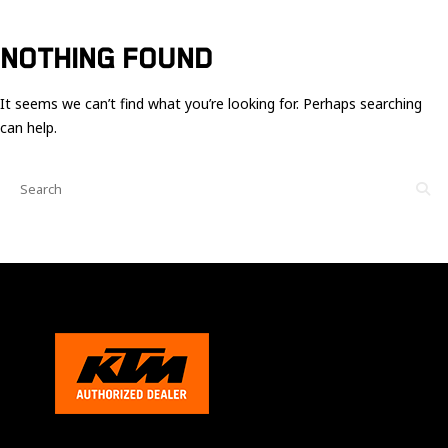
Ces cookies
sont nécessaire
pour le bon
NOTHING FOUND
fonctionnement
du site.
It seems we can’t find what you’re looking for. Perhaps searching
can help.
Statistiques
Utilisé pour
mesurer
l'audience
du site.
Expérience
Afin que notre
site web
fonctionne
aussi bien que
possible
pendant votre
visite. Si vous
refusez ces