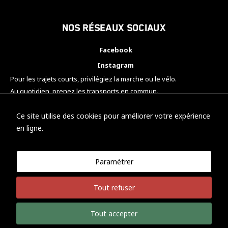
Nos réseaux sociaux
Facebook
Instagram
Pour les trajets courts, privilégiez la marche ou le vélo.
Au quotidien, prenez les transports en commun.
Pensez à covoiturer.
#SeDéplacerMoinsPolluer
Ce site utilise des cookies pour améliorer votre expérience
en ligne.
Paramétrer
© KTM Motorsport Metz
Tout refuser
Mentions légales
Politique de confidentialité
Tout accepter
Développement Nicolas Vaezi