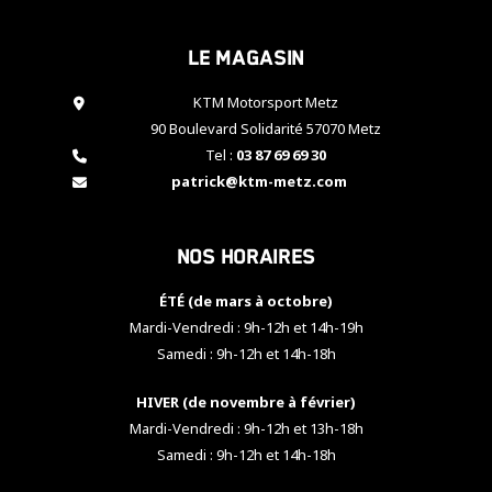
cookies,
certaines
Le magasin
fonctionnalités
disparaîtront
KTM Motorsport Metz
du site web.
90 Boulevard Solidarité 57070 Metz
Tel :
03 87 69 69 30
Marketing
patrick@ktm-metz.com
En partageant
vos centres
d'intérêt et
Nos horaires
votre
comportement
ÉTÉ (de mars à octobre)
lorsque vous
visitez notre
Mardi-Vendredi : 9h-12h et 14h-19h
site, vous
Samedi : 9h-12h et 14h-18h
augmentez les
chances de
HIVER (de novembre à février)
voir apparaître
Mardi-Vendredi : 9h-12h et 13h-18h
des contenus
et des offres
Samedi : 9h-12h et 14h-18h
personnalisés.