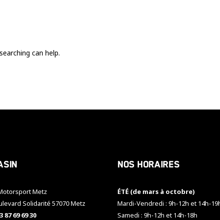
Ces cookies
sont nécessaire
pour le bon
fonctionnement
du site.
searching can help.
Statistiques
Utilisé pour
mesurer
l'audience
du site.
Expérience
Afin que notre
asin
Nos horaires
site web
fonctionne
aussi bien que
otorsport Metz
ÉTÉ (de mars à octobre)
possible
pendant votre
ulevard Solidarité 57070 Metz
Mardi-Vendredi : 9h-12h et 14h-19
visite. Si vous
3 87 69 69 30
Samedi : 9h-12h et 14h-18h
refusez ces