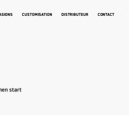
×
asions
Customisation
Distributeur
Contact
then start