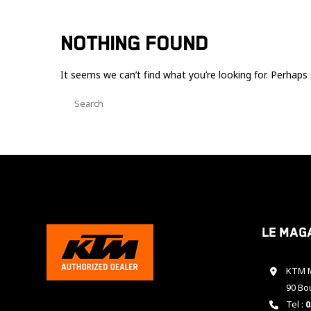
NOTHING FOUND
It seems we can’t find what you’re looking for. Perhaps 
Le mag
KTM M
90 Bo
Tel :
0