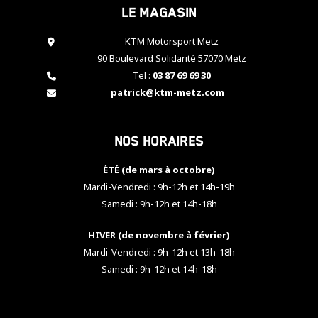
Le magasin
cookies,
certaines
fonctionnalités
KTM Motorsport Metz
disparaîtront
90 Boulevard Solidarité 57070 Metz
du site web.
Tel :
03 87 69 69 30
patrick@ktm-metz.com
Marketing
En partageant
Nos horaires
vos centres
d'intérêt et
votre
ÉTÉ (de mars à octobre)
comportement
Mardi-Vendredi : 9h-12h et 14h-19h
lorsque vous
Samedi : 9h-12h et 14h-18h
visitez notre
site, vous
HIVER (de novembre à février)
augmentez les
chances de
Mardi-Vendredi : 9h-12h et 13h-18h
voir apparaître
Samedi : 9h-12h et 14h-18h
des contenus
et des offres
personnalisés.