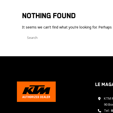
NOTHING FOUND
It seems we can’t find what you’re looking for. Perhaps 
Le mag
KTM M
90 Bo
Tel :
0