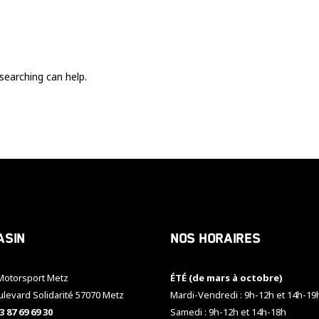
Ces cookies
sont nécessaire
pour le bon
fonctionnement
du site.
searching can help.
Statistiques
Utilisé pour
mesurer
l'audience
du site.
Expérience
Afin que notre
asin
Nos horaires
site web
fonctionne
aussi bien que
otorsport Metz
ÉTÉ (de mars à octobre)
possible
pendant votre
ulevard Solidarité 57070 Metz
Mardi-Vendredi : 9h-12h et 14h-19
visite. Si vous
3 87 69 69 30
Samedi : 9h-12h et 14h-18h
refusez ces