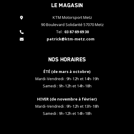
Le magasin
cookies,
certaines
fonctionnalités
KTM Motorsport Metz
disparaîtront
90 Boulevard Solidarité 57070 Metz
du site web.
Tel :
03 87 69 69 30
patrick@ktm-metz.com
Marketing
En partageant
Nos horaires
vos centres
d'intérêt et
votre
ÉTÉ (de mars à octobre)
comportement
Mardi-Vendredi : 9h-12h et 14h-19h
lorsque vous
Samedi : 9h-12h et 14h-18h
visitez notre
site, vous
HIVER (de novembre à février)
augmentez les
chances de
Mardi-Vendredi : 9h-12h et 13h-18h
voir apparaître
Samedi : 9h-12h et 14h-18h
des contenus
et des offres
personnalisés.