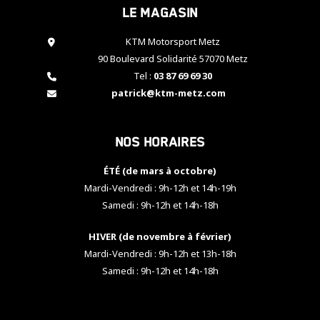
Le magasin
cookies,
certaines
fonctionnalités
KTM Motorsport Metz
disparaîtront
90 Boulevard Solidarité 57070 Metz
du site web.
Tel :
03 87 69 69 30
patrick@ktm-metz.com
Marketing
En partageant
Nos horaires
vos centres
d'intérêt et
votre
ÉTÉ (de mars à octobre)
comportement
Mardi-Vendredi : 9h-12h et 14h-19h
lorsque vous
Samedi : 9h-12h et 14h-18h
visitez notre
site, vous
HIVER (de novembre à février)
augmentez les
chances de
Mardi-Vendredi : 9h-12h et 13h-18h
voir apparaître
Samedi : 9h-12h et 14h-18h
des contenus
et des offres
personnalisés.