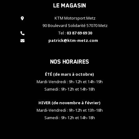
Le magasin
cookies,
certaines
fonctionnalités
KTM Motorsport Metz
disparaîtront
90 Boulevard Solidarité 57070 Metz
du site web.
Tel :
03 87 69 69 30
patrick@ktm-metz.com
Marketing
En partageant
Nos horaires
vos centres
d'intérêt et
votre
ÉTÉ (de mars à octobre)
comportement
Mardi-Vendredi : 9h-12h et 14h-19h
lorsque vous
Samedi : 9h-12h et 14h-18h
visitez notre
site, vous
HIVER (de novembre à février)
augmentez les
chances de
Mardi-Vendredi : 9h-12h et 13h-18h
voir apparaître
Samedi : 9h-12h et 14h-18h
des contenus
et des offres
personnalisés.