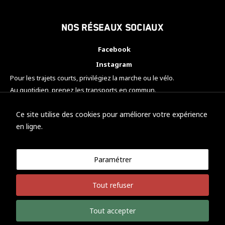
Nos réseaux sociaux
Facebook
Instagram
Pour les trajets courts, privilégiez la marche ou le vélo.
Au quotidien, prenez les transports en commun.
Pensez à covoiturer.
#SeDéplacerMoinsPolluer
Ce site utilise des cookies pour améliorer votre expérience
en ligne.
Paramétrer
© KTM Motorsport Metz
Tout refuser
Mentions légales
Politique de confidentialité
Tout accepter
Développement Nicolas Vaezi