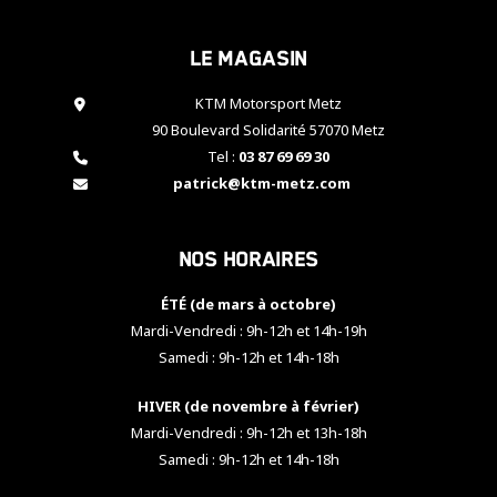
cookies,
certaines
Le magasin
fonctionnalités
disparaîtront
KTM Motorsport Metz
du site web.
90 Boulevard Solidarité 57070 Metz
Tel :
03 87 69 69 30
Marketing
patrick@ktm-metz.com
En partageant
vos centres
d'intérêt et
Nos horaires
votre
comportement
ÉTÉ (de mars à octobre)
lorsque vous
visitez notre
Mardi-Vendredi : 9h-12h et 14h-19h
site, vous
Samedi : 9h-12h et 14h-18h
augmentez les
chances de
HIVER (de novembre à février)
voir apparaître
Mardi-Vendredi : 9h-12h et 13h-18h
des contenus
et des offres
Samedi : 9h-12h et 14h-18h
personnalisés.