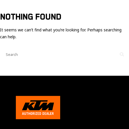
Ces cookies
sont nécessaire
pour le bon
NOTHING FOUND
fonctionnement
du site.
It seems we can’t find what you’re looking for. Perhaps searching
can help.
Statistiques
Utilisé pour
mesurer
l'audience
du site.
Expérience
Afin que notre
site web
fonctionne
aussi bien que
possible
pendant votre
visite. Si vous
refusez ces