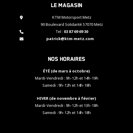
Le magasin
cookies,
certaines
fonctionnalités
KTM Motorsport Metz
disparaîtront
90 Boulevard Solidarité 57070 Metz
du site web.
Tel :
03 87 69 69 30
patrick@ktm-metz.com
Marketing
En partageant
Nos horaires
vos centres
d'intérêt et
votre
ÉTÉ (de mars à octobre)
comportement
Mardi-Vendredi : 9h-12h et 14h-19h
lorsque vous
Samedi : 9h-12h et 14h-18h
visitez notre
site, vous
HIVER (de novembre à février)
augmentez les
chances de
Mardi-Vendredi : 9h-12h et 13h-18h
voir apparaître
Samedi : 9h-12h et 14h-18h
des contenus
et des offres
personnalisés.