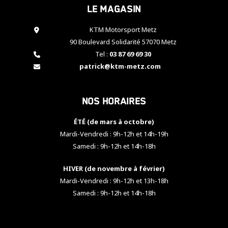
Le magasin
cookies,
certaines
fonctionnalités
KTM Motorsport Metz
disparaîtront
90 Boulevard Solidarité 57070 Metz
du site web.
Tel :
03 87 69 69 30
patrick@ktm-metz.com
Marketing
En partageant
Nos horaires
vos centres
d'intérêt et
votre
ÉTÉ (de mars à octobre)
comportement
Mardi-Vendredi : 9h-12h et 14h-19h
lorsque vous
Samedi : 9h-12h et 14h-18h
visitez notre
site, vous
HIVER (de novembre à février)
augmentez les
chances de
Mardi-Vendredi : 9h-12h et 13h-18h
voir apparaître
Samedi : 9h-12h et 14h-18h
des contenus
et des offres
personnalisés.