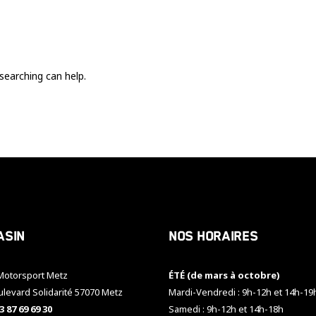
Ces cookies
sont nécessaire
pour le bon
fonctionnement
du site.
searching can help.
Statistiques
Utilisé pour
mesurer
l'audience
du site.
Expérience
Afin que notre
asin
Nos horaires
site web
fonctionne
aussi bien que
otorsport Metz
ÉTÉ (de mars à octobre)
possible
pendant votre
ulevard Solidarité 57070 Metz
Mardi-Vendredi : 9h-12h et 14h-19
visite. Si vous
3 87 69 69 30
Samedi : 9h-12h et 14h-18h
refusez ces