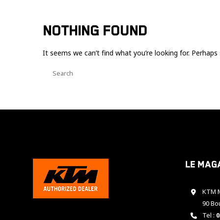
NOTHING FOUND
It seems we can’t find what you’re looking for. Perhaps 
Le mag
KTM M
90 Bo
Tel :
0