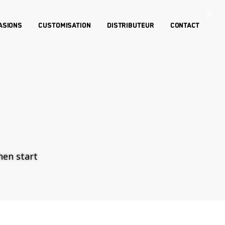
×
asions
Customisation
Distributeur
Contact
then start