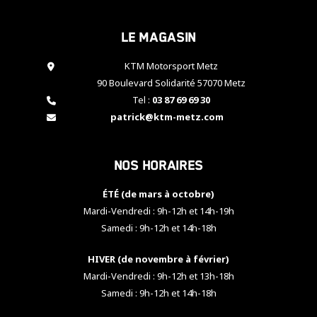
cookies,
certaines
Le magasin
fonctionnalités
disparaîtront
KTM Motorsport Metz
du site web.
90 Boulevard Solidarité 57070 Metz
Tel :
03 87 69 69 30
Marketing
patrick@ktm-metz.com
En partageant
vos centres
d'intérêt et
Nos horaires
votre
comportement
ÉTÉ (de mars à octobre)
lorsque vous
visitez notre
Mardi-Vendredi : 9h-12h et 14h-19h
site, vous
Samedi : 9h-12h et 14h-18h
augmentez les
chances de
HIVER (de novembre à février)
voir apparaître
Mardi-Vendredi : 9h-12h et 13h-18h
des contenus
et des offres
Samedi : 9h-12h et 14h-18h
personnalisés.