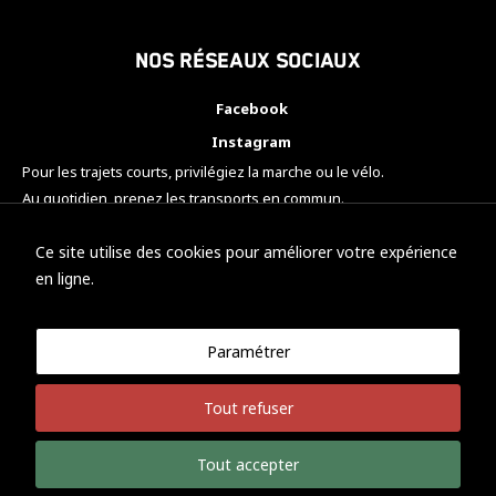
Nos réseaux sociaux
Facebook
Instagram
Pour les trajets courts, privilégiez la marche ou le vélo.
Au quotidien, prenez les transports en commun.
Pensez à covoiturer.
#SeDéplacerMoinsPolluer
Ce site utilise des cookies pour améliorer votre expérience
en ligne.
Paramétrer
© KTM Motorsport Metz
Tout refuser
Mentions légales
Politique de confidentialité
Tout accepter
Développement Nicolas Vaezi