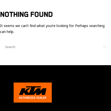
Ces cookies
sont nécessaire
pour le bon
NOTHING FOUND
fonctionnement
du site.
It seems we can’t find what you’re looking for. Perhaps searching
can help.
Statistiques
Utilisé pour
mesurer
l'audience
du site.
Expérience
Afin que notre
site web
fonctionne
aussi bien que
possible
pendant votre
visite. Si vous
refusez ces