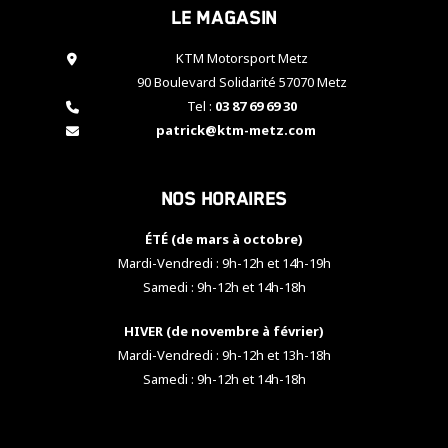
Le magasin
cookies,
certaines
fonctionnalités
KTM Motorsport Metz
disparaîtront
90 Boulevard Solidarité 57070 Metz
du site web.
Tel :
03 87 69 69 30
patrick@ktm-metz.com
Marketing
En partageant
Nos horaires
vos centres
d'intérêt et
votre
ÉTÉ (de mars à octobre)
comportement
Mardi-Vendredi : 9h-12h et 14h-19h
lorsque vous
Samedi : 9h-12h et 14h-18h
visitez notre
site, vous
HIVER (de novembre à février)
augmentez les
chances de
Mardi-Vendredi : 9h-12h et 13h-18h
voir apparaître
Samedi : 9h-12h et 14h-18h
des contenus
et des offres
personnalisés.