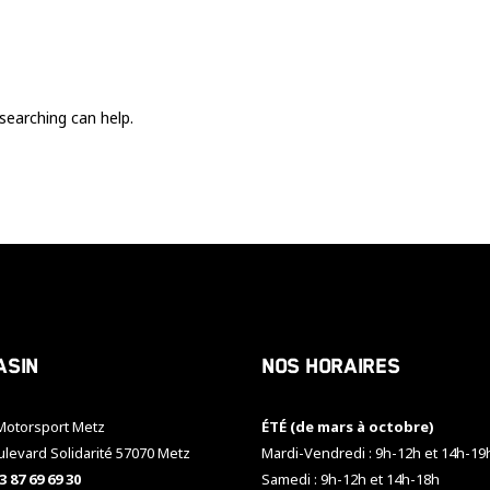
Ces cookies
sont nécessaire
pour le bon
fonctionnement
du site.
searching can help.
Statistiques
Utilisé pour
mesurer
l'audience
du site.
Expérience
Afin que notre
asin
Nos horaires
site web
fonctionne
aussi bien que
otorsport Metz
ÉTÉ (de mars à octobre)
possible
pendant votre
ulevard Solidarité 57070 Metz
Mardi-Vendredi : 9h-12h et 14h-19
visite. Si vous
3 87 69 69 30
Samedi : 9h-12h et 14h-18h
refusez ces