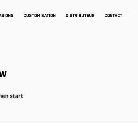
×
asions
Customisation
Distributeur
Contact
EW
then start