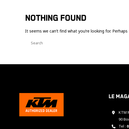
NOTHING FOUND
It seems we can’t find what you’re looking for. Perhaps 
Le mag
KTM M
90 Bo
Tel :
0