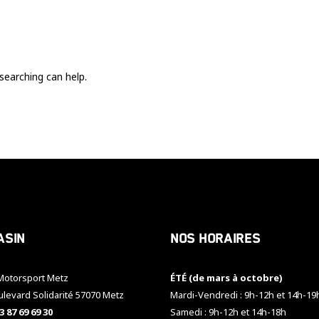
Ces cookies
sont nécessaire
pour le bon
fonctionnement
du site.
searching can help.
Statistiques
Utilisé pour
mesurer
l'audience
du site.
Expérience
Afin que notre
asin
Nos horaires
site web
fonctionne
aussi bien que
otorsport Metz
ÉTÉ (de mars à octobre)
possible
pendant votre
ulevard Solidarité 57070 Metz
Mardi-Vendredi : 9h-12h et 14h-19
visite. Si vous
3 87 69 69 30
Samedi : 9h-12h et 14h-18h
refusez ces