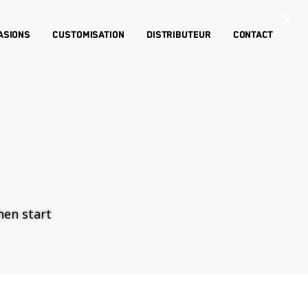
×
asions
Customisation
Distributeur
Contact
then start