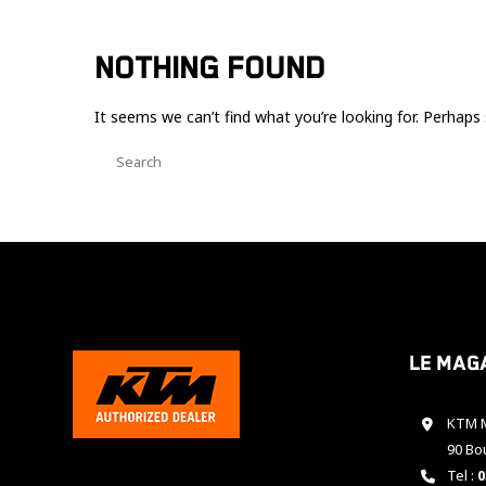
NOTHING FOUND
It seems we can’t find what you’re looking for. Perhaps 
Le mag
KTM M
90 Bo
Tel :
0