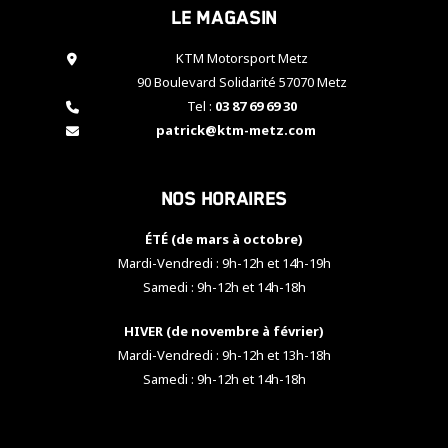
Le magasin
cookies,
certaines
fonctionnalités
KTM Motorsport Metz
disparaîtront
90 Boulevard Solidarité 57070 Metz
du site web.
Tel :
03 87 69 69 30
patrick@ktm-metz.com
Marketing
En partageant
Nos horaires
vos centres
d'intérêt et
votre
ÉTÉ (de mars à octobre)
comportement
Mardi-Vendredi : 9h-12h et 14h-19h
lorsque vous
Samedi : 9h-12h et 14h-18h
visitez notre
site, vous
HIVER (de novembre à février)
augmentez les
chances de
Mardi-Vendredi : 9h-12h et 13h-18h
voir apparaître
Samedi : 9h-12h et 14h-18h
des contenus
et des offres
personnalisés.