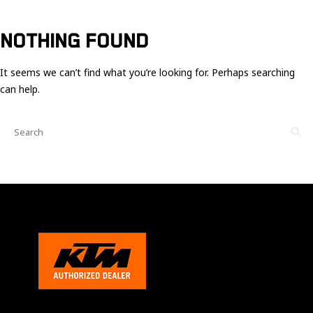
Ces cookies
sont nécessaire
pour le bon
NOTHING FOUND
fonctionnement
du site.
It seems we can’t find what you’re looking for. Perhaps searching
can help.
Statistiques
Utilisé pour
mesurer
l'audience
du site.
Expérience
Afin que notre
site web
fonctionne
aussi bien que
possible
pendant votre
visite. Si vous
refusez ces