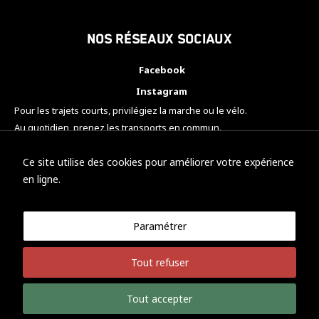
Nos réseaux sociaux
Facebook
Instagram
Pour les trajets courts, privilégiez la marche ou le vélo.
Au quotidien, prenez les transports en commun.
Pensez à covoiturer.
#SeDéplacerMoinsPolluer
Ce site utilise des cookies pour améliorer votre expérience
en ligne.
Paramétrer
© KTM Motorsport Metz
Tout refuser
Mentions légales
Politique de confidentialité
Tout accepter
Développement Nicolas Vaezi