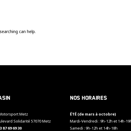
Ces cookies
sont nécessaire
pour le bon
fonctionnement
du site.
searching can help.
Statistiques
Utilisé pour
mesurer
l'audience
du site.
Expérience
Afin que notre
asin
Nos horaires
site web
fonctionne
aussi bien que
otorsport Metz
ÉTÉ (de mars à octobre)
possible
pendant votre
ulevard Solidarité 57070 Metz
Mardi-Vendredi : 9h-12h et 14h-19
visite. Si vous
3 87 69 69 30
Samedi : 9h-12h et 14h-18h
refusez ces