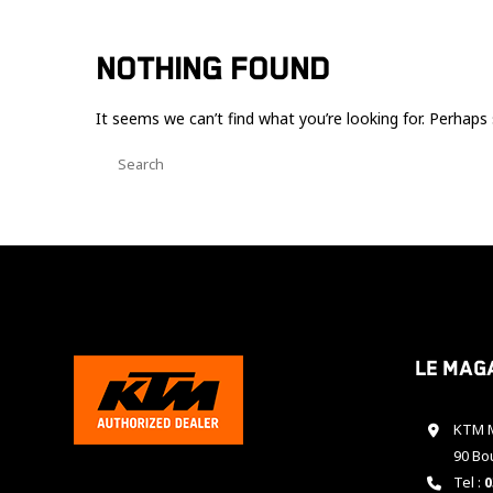
NOTHING FOUND
It seems we can’t find what you’re looking for. Perhaps 
Le mag
KTM M
90 Bo
Tel :
0