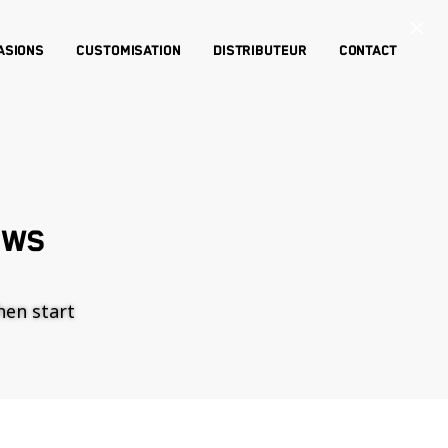
×
asions
Customisation
Distributeur
Contact
EWS
then start