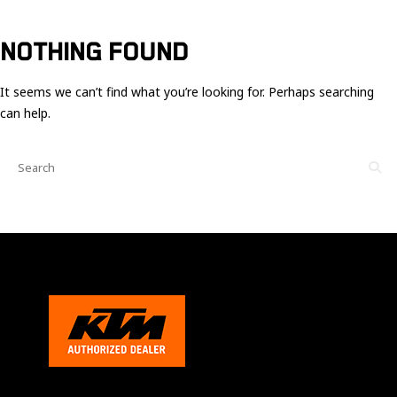
Ces cookies
sont nécessaire
pour le bon
NOTHING FOUND
fonctionnement
du site.
It seems we can’t find what you’re looking for. Perhaps searching
can help.
Statistiques
Utilisé pour
mesurer
l'audience
du site.
Expérience
Afin que notre
site web
fonctionne
aussi bien que
possible
pendant votre
visite. Si vous
refusez ces