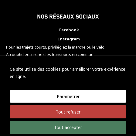
Nos réseaux sociaux
Facebook
Instagram
Pour les trajets courts, privilégiez la marche ou le vélo.
Au quotidien, prenez les transports en commun.
Pensez à covoiturer.
#SeDéplacerMoinsPolluer
Ce site utilise des cookies pour améliorer votre expérience
en ligne.
Paramétrer
© KTM Motorsport Metz
Tout refuser
Mentions légales
Politique de confidentialité
Tout accepter
Développement Nicolas Vaezi