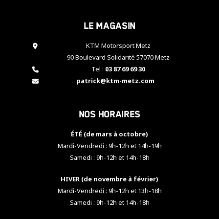
cookies,
certaines
Le magasin
fonctionnalités
disparaîtront
KTM Motorsport Metz
du site web.
90 Boulevard Solidarité 57070 Metz
Tel :
03 87 69 69 30
Marketing
patrick@ktm-metz.com
En partageant
vos centres
d'intérêt et
Nos horaires
votre
comportement
ÉTÉ (de mars à octobre)
lorsque vous
visitez notre
Mardi-Vendredi : 9h-12h et 14h-19h
site, vous
Samedi : 9h-12h et 14h-18h
augmentez les
chances de
HIVER (de novembre à février)
voir apparaître
Mardi-Vendredi : 9h-12h et 13h-18h
des contenus
et des offres
Samedi : 9h-12h et 14h-18h
personnalisés.