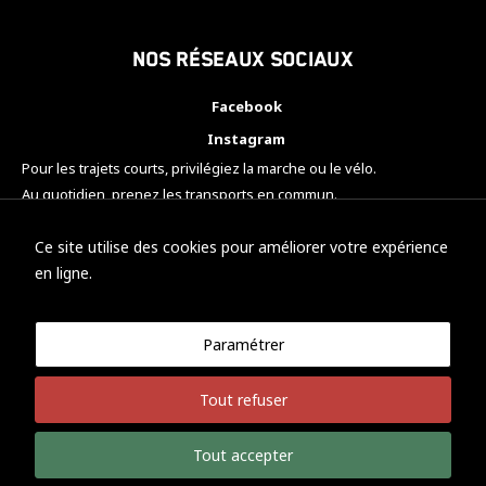
Nos réseaux sociaux
Facebook
Instagram
Pour les trajets courts, privilégiez la marche ou le vélo.
Au quotidien, prenez les transports en commun.
Pensez à covoiturer.
#SeDéplacerMoinsPolluer
Ce site utilise des cookies pour améliorer votre expérience
en ligne.
Paramétrer
© KTM Motorsport Metz
Tout refuser
Mentions légales
Politique de confidentialité
Tout accepter
Développement Nicolas Vaezi