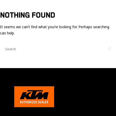
Ces cookies
sont nécessaire
pour le bon
NOTHING FOUND
fonctionnement
du site.
It seems we can’t find what you’re looking for. Perhaps searching
can help.
Statistiques
Utilisé pour
mesurer
l'audience
du site.
Expérience
Afin que notre
site web
fonctionne
aussi bien que
possible
pendant votre
visite. Si vous
refusez ces