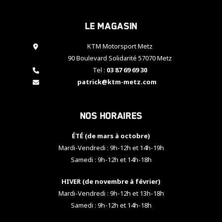
cookies,
certaines
Le magasin
fonctionnalités
disparaîtront
KTM Motorsport Metz
du site web.
90 Boulevard Solidarité 57070 Metz
Tel :
03 87 69 69 30
Marketing
patrick@ktm-metz.com
En partageant
vos centres
d'intérêt et
Nos horaires
votre
comportement
ÉTÉ (de mars à octobre)
lorsque vous
visitez notre
Mardi-Vendredi : 9h-12h et 14h-19h
site, vous
Samedi : 9h-12h et 14h-18h
augmentez les
chances de
HIVER (de novembre à février)
voir apparaître
Mardi-Vendredi : 9h-12h et 13h-18h
des contenus
et des offres
Samedi : 9h-12h et 14h-18h
personnalisés.