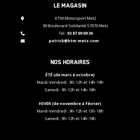
Le magasin
cookies,
certaines
fonctionnalités
KTM Motorsport Metz
disparaîtront
90 Boulevard Solidarité 57070 Metz
du site web.
Tel :
03 87 69 69 30
patrick@ktm-metz.com
Marketing
En partageant
Nos horaires
vos centres
d'intérêt et
votre
ÉTÉ (de mars à octobre)
comportement
Mardi-Vendredi : 9h-12h et 14h-19h
lorsque vous
Samedi : 9h-12h et 14h-18h
visitez notre
site, vous
HIVER (de novembre à février)
augmentez les
chances de
Mardi-Vendredi : 9h-12h et 13h-18h
voir apparaître
Samedi : 9h-12h et 14h-18h
des contenus
et des offres
personnalisés.