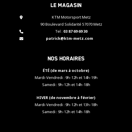
Le magasin
cookies,
certaines
fonctionnalités
KTM Motorsport Metz
disparaîtront
90 Boulevard Solidarité 57070 Metz
du site web.
Tel :
03 87 69 69 30
patrick@ktm-metz.com
Marketing
En partageant
Nos horaires
vos centres
d'intérêt et
votre
ÉTÉ (de mars à octobre)
comportement
Mardi-Vendredi : 9h-12h et 14h-19h
lorsque vous
Samedi : 9h-12h et 14h-18h
visitez notre
site, vous
HIVER (de novembre à février)
augmentez les
chances de
Mardi-Vendredi : 9h-12h et 13h-18h
voir apparaître
Samedi : 9h-12h et 14h-18h
des contenus
et des offres
personnalisés.