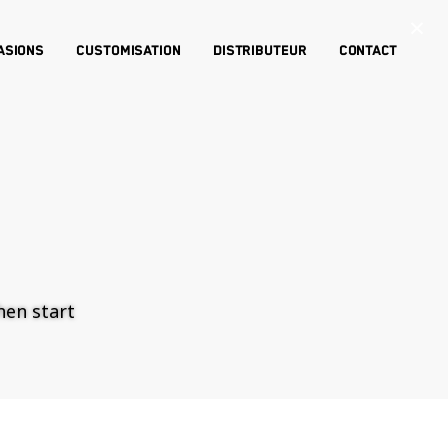
×
asions
Customisation
Distributeur
Contact
then start