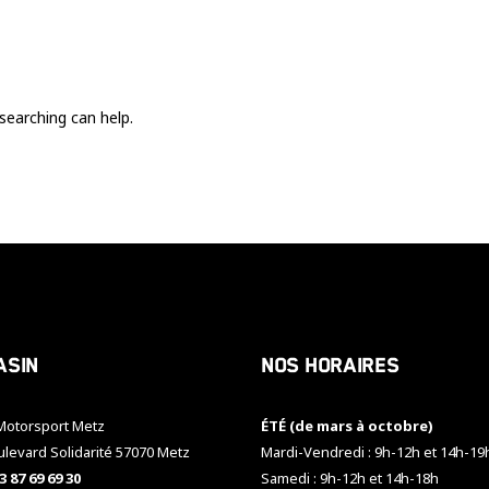
Ces cookies
sont nécessaire
pour le bon
fonctionnement
du site.
searching can help.
Statistiques
Utilisé pour
mesurer
l'audience
du site.
Expérience
Afin que notre
asin
Nos horaires
site web
fonctionne
aussi bien que
otorsport Metz
ÉTÉ (de mars à octobre)
possible
pendant votre
ulevard Solidarité 57070 Metz
Mardi-Vendredi : 9h-12h et 14h-19
visite. Si vous
3 87 69 69 30
Samedi : 9h-12h et 14h-18h
refusez ces