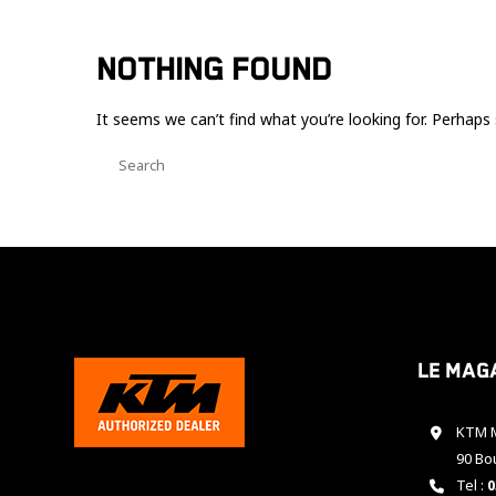
NOTHING FOUND
It seems we can’t find what you’re looking for. Perhaps 
Le mag
KTM M
90 Bo
Tel :
0