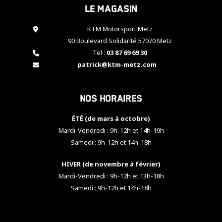
Le magasin
cookies,
certaines
fonctionnalités
KTM Motorsport Metz
disparaîtront
90 Boulevard Solidarité 57070 Metz
du site web.
Tel :
03 87 69 69 30
patrick@ktm-metz.com
Marketing
En partageant
Nos horaires
vos centres
d'intérêt et
votre
ÉTÉ (de mars à octobre)
comportement
Mardi-Vendredi : 9h-12h et 14h-19h
lorsque vous
Samedi : 9h-12h et 14h-18h
visitez notre
site, vous
HIVER (de novembre à février)
augmentez les
chances de
Mardi-Vendredi : 9h-12h et 13h-18h
voir apparaître
Samedi : 9h-12h et 14h-18h
des contenus
et des offres
personnalisés.