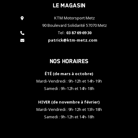
Le magasin
cookies,
certaines
fonctionnalités
KTM Motorsport Metz
disparaîtront
90 Boulevard Solidarité 57070 Metz
du site web.
Tel :
03 87 69 69 30
patrick@ktm-metz.com
Marketing
En partageant
Nos horaires
vos centres
d'intérêt et
votre
ÉTÉ (de mars à octobre)
comportement
Mardi-Vendredi : 9h-12h et 14h-19h
lorsque vous
Samedi : 9h-12h et 14h-18h
visitez notre
site, vous
HIVER (de novembre à février)
augmentez les
chances de
Mardi-Vendredi : 9h-12h et 13h-18h
voir apparaître
Samedi : 9h-12h et 14h-18h
des contenus
et des offres
personnalisés.