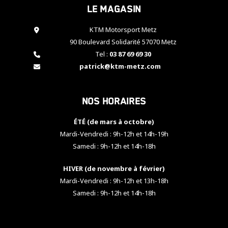
Le magasin
cookies,
certaines
fonctionnalités
KTM Motorsport Metz
disparaîtront
90 Boulevard Solidarité 57070 Metz
du site web.
Tel :
03 87 69 69 30
patrick@ktm-metz.com
Marketing
En partageant
Nos horaires
vos centres
d'intérêt et
votre
ÉTÉ (de mars à octobre)
comportement
Mardi-Vendredi : 9h-12h et 14h-19h
lorsque vous
Samedi : 9h-12h et 14h-18h
visitez notre
site, vous
HIVER (de novembre à février)
augmentez les
chances de
Mardi-Vendredi : 9h-12h et 13h-18h
voir apparaître
Samedi : 9h-12h et 14h-18h
des contenus
et des offres
personnalisés.