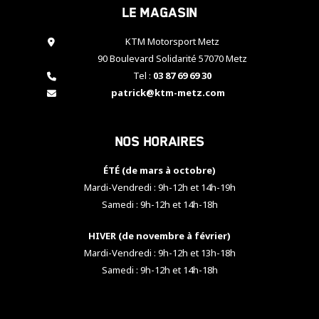
Le magasin
cookies,
certaines
fonctionnalités
KTM Motorsport Metz
disparaîtront
90 Boulevard Solidarité 57070 Metz
du site web.
Tel :
03 87 69 69 30
patrick@ktm-metz.com
Marketing
En partageant
Nos horaires
vos centres
d'intérêt et
votre
ÉTÉ (de mars à octobre)
comportement
Mardi-Vendredi : 9h-12h et 14h-19h
lorsque vous
Samedi : 9h-12h et 14h-18h
visitez notre
site, vous
HIVER (de novembre à février)
augmentez les
chances de
Mardi-Vendredi : 9h-12h et 13h-18h
voir apparaître
Samedi : 9h-12h et 14h-18h
des contenus
et des offres
personnalisés.