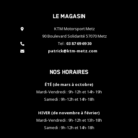
cookies,
certaines
Le magasin
fonctionnalités
disparaîtront
KTM Motorsport Metz
du site web.
90 Boulevard Solidarité 57070 Metz
Tel :
03 87 69 69 30
Marketing
patrick@ktm-metz.com
En partageant
vos centres
d'intérêt et
Nos horaires
votre
comportement
ÉTÉ (de mars à octobre)
lorsque vous
visitez notre
Mardi-Vendredi : 9h-12h et 14h-19h
site, vous
Samedi : 9h-12h et 14h-18h
augmentez les
chances de
HIVER (de novembre à février)
voir apparaître
Mardi-Vendredi : 9h-12h et 13h-18h
des contenus
et des offres
Samedi : 9h-12h et 14h-18h
personnalisés.