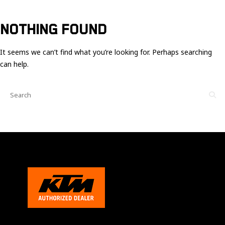
Ces cookies
sont nécessaire
pour le bon
NOTHING FOUND
fonctionnement
du site.
It seems we can’t find what you’re looking for. Perhaps searching
can help.
Statistiques
Utilisé pour
mesurer
l'audience
du site.
Expérience
Afin que notre
site web
fonctionne
aussi bien que
possible
pendant votre
visite. Si vous
refusez ces