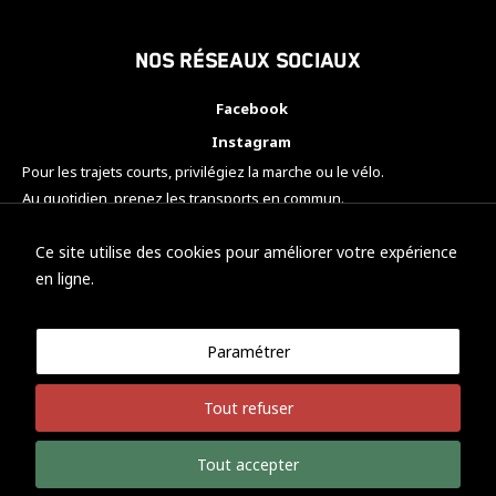
Nos réseaux sociaux
Facebook
Instagram
Pour les trajets courts, privilégiez la marche ou le vélo.
Au quotidien, prenez les transports en commun.
Pensez à covoiturer.
#SeDéplacerMoinsPolluer
Ce site utilise des cookies pour améliorer votre expérience
en ligne.
Paramétrer
© KTM Motorsport Metz
Tout refuser
Mentions légales
Politique de confidentialité
Tout accepter
Développement Nicolas Vaezi